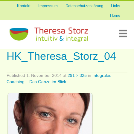
Kontakt
Impressum
Datenschutzerklärung
Links
Skip
Über mich
to
Home
content
Tierkommunikation
Me
Sinnespflege
HK_Theresa_Storz_04
Integrales Coaching
Published
1. November 2014
at
291 × 325
in
Integrales
Coaching – Das Ganze im Blick