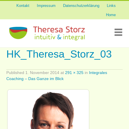
Kontakt
Impressum
Datenschutzerklärung
Links
Skip
Über mich
to
Home
content
Tierkommunikation
Me
Sinnespflege
HK_Theresa_Storz_03
Integrales Coaching
Published
1. November 2014
at
291 × 325
in
Integrales
Coaching – Das Ganze im Blick