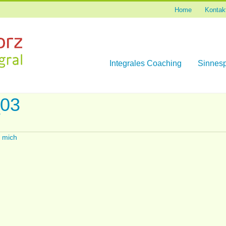
Home
Kontak
Skip
Integrales Coaching
Sinnesp
to
content
_03
 mich