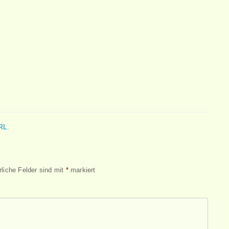
RL
.
rliche Felder sind mit
*
markiert