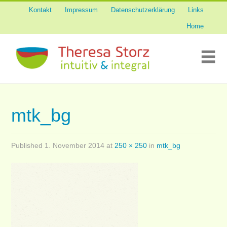
Kontakt
Impressum
Datenschutzerklärung
Links
Skip
Über mich
to
Home
content
Tierkommunikation
Me
Sinnespflege
Integrales Coaching
mtk_bg
Published
1. November 2014
at
250 × 250
in
mtk_bg