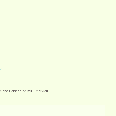
RL
.
rliche Felder sind mit
*
markiert