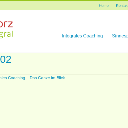
Home
Kontak
Skip
Integrales Coaching
Sinnesp
to
content
_02
rales Coaching – Das Ganze im Blick